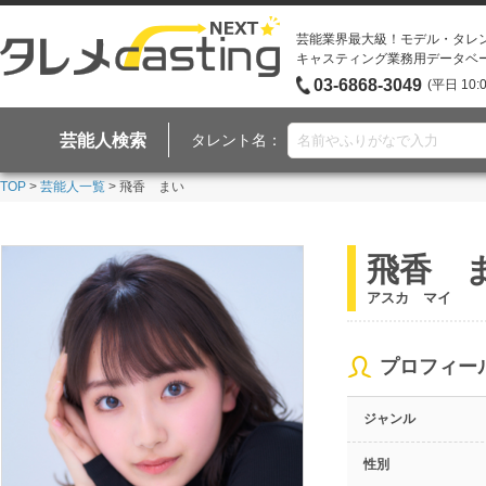
芸能業界最大級！モデル・タレ
キャスティング業務用データベ
03-6868-3049
(平日 10:
芸能人検索
タレント名：
TOP
>
芸能人一覧
> 飛香 まい
飛香 
アスカ マイ
プロフィー
ジャンル
性別