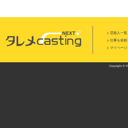
芸能人一覧
仕事を依頼
マイページ
Copyright © VI