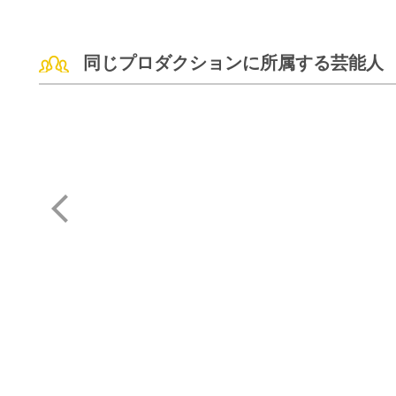
同じプロダクションに所属する芸能人
さまぁ〜ず
山崎 裕太