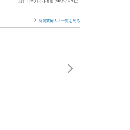
出典：日本タレント名鑑（VIPタイムズ社）
所属芸能人の一覧を見る
船越 英一郎
真凛