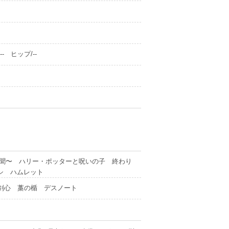
- ヒップ/--
異聞〜 ハリー・ポッターと呪いの子 終わり
シ ハムレット
剣心 藁の楯 デスノート