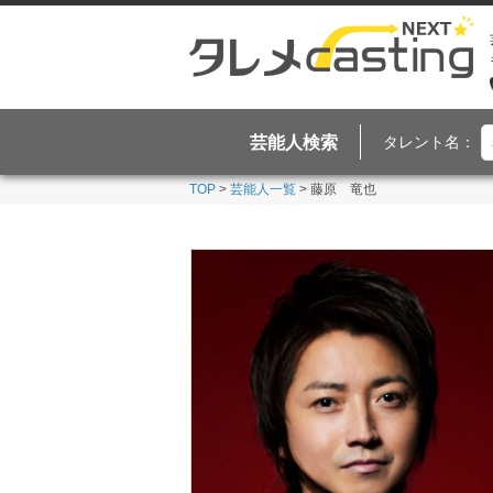
芸能人検索
タレント名：
TOP
>
芸能人一覧
> 藤原 竜也