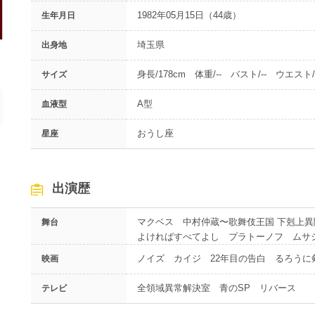
1982年05月15日（44歳）
生年月日
埼玉県
出身地
身長/178cm 体重/-- バスト/-- ウエスト/-
サイズ
A型
血液型
おうし座
星座
出演歴
マクベス 中村仲蔵〜歌舞伎王国 下剋上
舞台
よければすべてよし プラトーノフ ムサ
ノイズ カイジ 22年目の告白 るろうに
映画
全領域異常解決室 青のSP リバース
テレビ