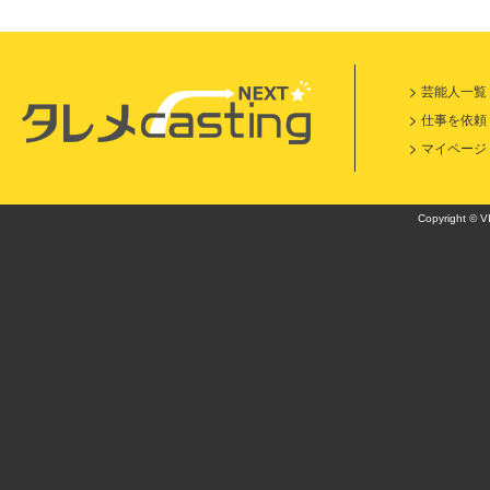
芸能人一覧
仕事を依頼
マイページ
Copyright © VI