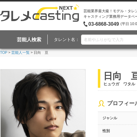
芸能業界最大級！モデル・タレ
キャスティング業務用データベ
03-6868-3049
(平日 10:
芸能人検索
タレント名：
TOP
>
芸能人一覧
> 日向 亘
日向 
ヒュウガ ワタル
プロフィー
ジャンル
性別