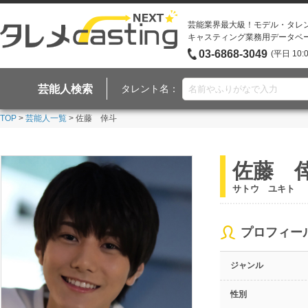
芸能業界最大級！モデル・タレ
キャスティング業務用データベ
03-6868-3049
(平日 10:
芸能人検索
タレント名：
TOP
>
芸能人一覧
> 佐藤 倖斗
佐藤 
サトウ ユキト
プロフィー
ジャンル
性別