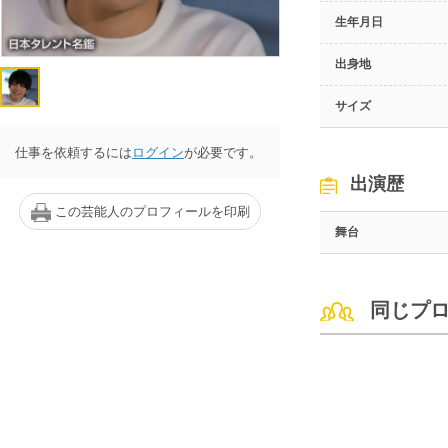
生年月日
出身地
サイズ
仕事を依頼するには
ログイン
が必要です。
出演歴
この芸能人のプロフィールを印刷
舞台
同じプ