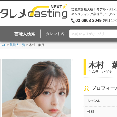
芸能業界最大級！モデル・タレ
キャスティング業務用データベ
03-6868-3049
(平日 10:
芸能人検索
タレント名：
TOP
>
芸能人一覧
> 木村 葉月
木村 
キムラ ハヅキ
プロフィー
ジャンル
性別