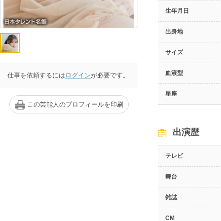
生年月日
出身地
サイズ
血液型
仕事を依頼するには
ログイン
が必要です。
星座
この芸能人のプロフィールを印刷
出演歴
テレビ
舞台
雑誌
CM