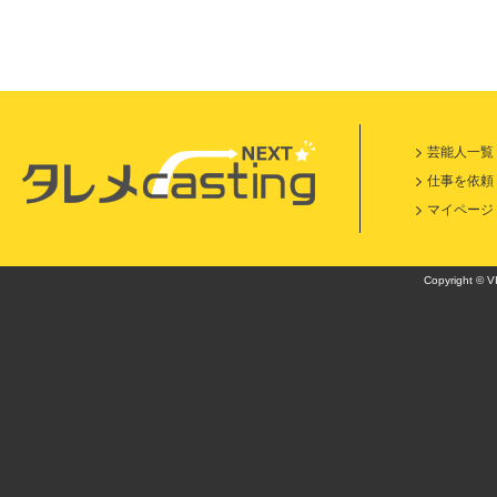
芸能人一覧
仕事を依頼
マイページ
Copyright © VI