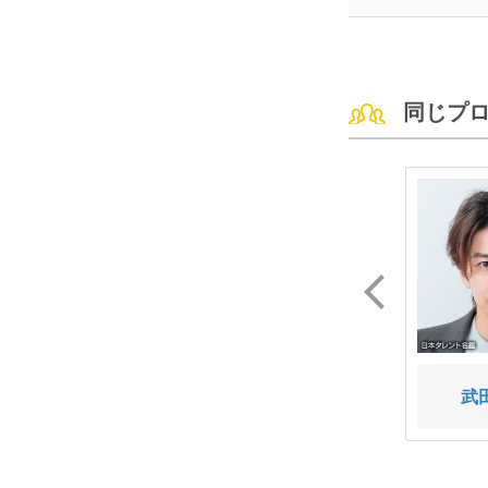
同じプ
田野 優花
山下 幸輝
武