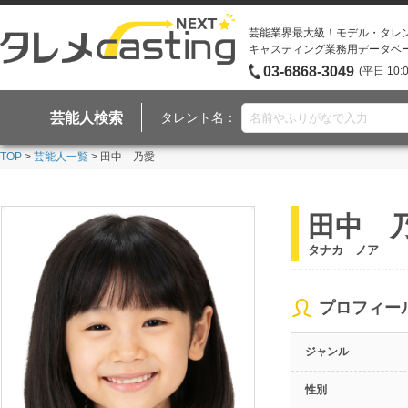
芸能業界最大級！モデル・タレ
キャスティング業務用データベ
03-6868-3049
(平日 10:
芸能人検索
タレント名：
TOP
>
芸能人一覧
> 田中 乃愛
田中 
タナカ ノア
プロフィー
ジャンル
性別