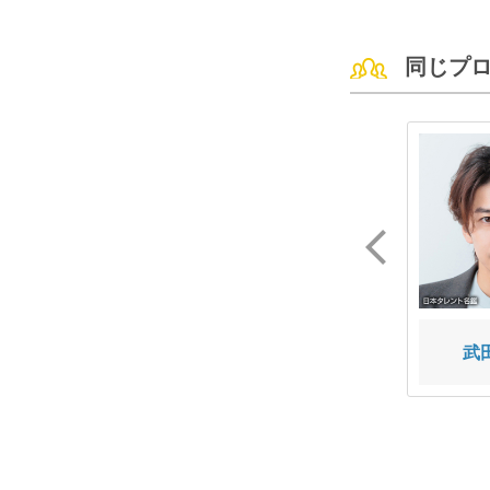
同じプ
矢崎 由紗
三浦 ゆうすけ
武