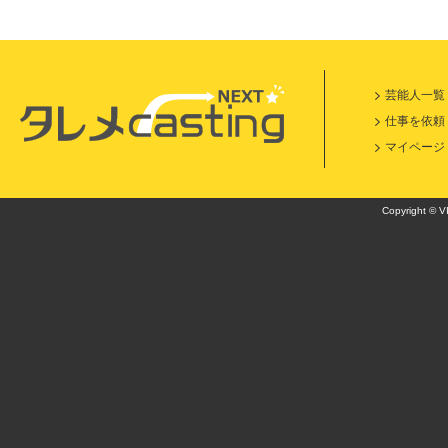
芸能人一覧
仕事を依頼
マイページ
Copyright © VI