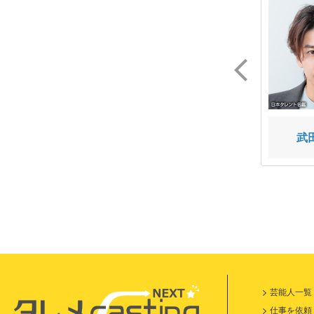
黄地 裕樹
木下 暖日
武
芸能人一覧
仕事を依頼