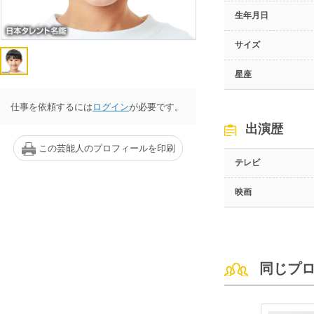
生年月日
サイズ
星座
仕事を依頼するには
ログイン
が必要です。
出演歴
この芸能人のプロフィールを印刷
テレビ
映画
同じプ