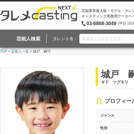
芸能業界最大級！モデル・タレ
キャスティング業務用データベ
03-6868-3049
(平日 10:
芸能人検索
タレント名：
TOP
>
芸能人一覧
> 城戸 嗣守
城戸 
キド ツグモリ
プロフィー
ジャンル
性別