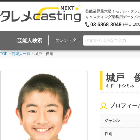
芸能業界最大級！モデル・タレ
キャスティング業務用データベ
03-6868-3049
(平日 10:
芸能人検索
タレント名：
TOP
>
芸能人一覧
> 城戸 俊嶺
城戸 
キド トシミネ
プロフィー
ジャンル
性別