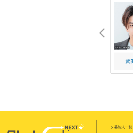
三浦 ゆうすけ
山下 幸輝
武
芸能人一覧