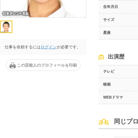
生年月日
サイズ
星座
仕事を依頼するには
ログイン
が必要です。
出演歴
この芸能人のプロフィールを印刷
テレビ
映画
WEBドラマ
同じプ