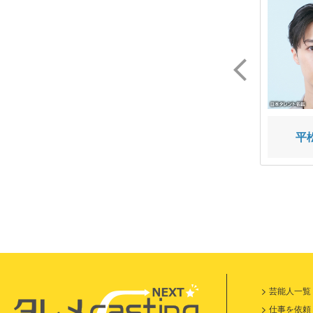
芦原 優愛
城戸 晴慶
平
芸能人一覧
仕事を依頼