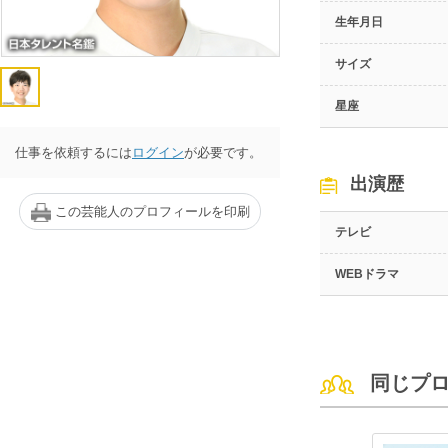
生年月日
サイズ
星座
仕事を依頼するには
ログイン
が必要です。
出演歴
この芸能人のプロフィールを印刷
テレビ
WEBドラマ
同じプ