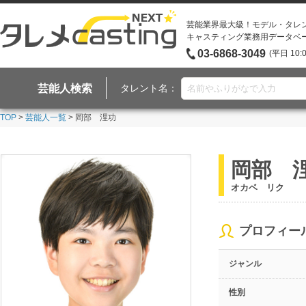
芸能業界最大級！モデル・タレ
キャスティング業務用データベ
03-6868-3049
(平日 10:
芸能人検索
タレント名：
TOP
>
芸能人一覧
> 岡部 浬功
岡部 
オカベ リク
プロフィー
ジャンル
性別