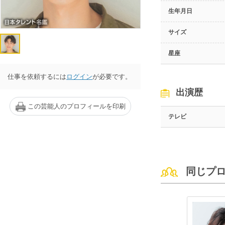
生年月日
サイズ
星座
仕事を依頼するには
ログイン
が必要です。
出演歴
この芸能人のプロフィールを印刷
テレビ
同じプ