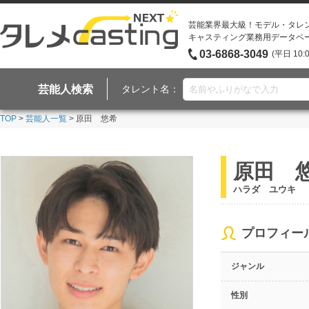
芸能業界最大級！モデル・タレ
キャスティング業務用データベ
03-6868-3049
(平日 10:
芸能人検索
タレント名：
TOP
>
芸能人一覧
> 原田 悠希
原田 
ハラダ ユウキ
プロフィー
ジャンル
性別