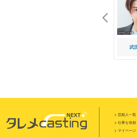
加部 亜門
芦原 優愛
武
芸能人一覧
仕事を依頼
マイページ