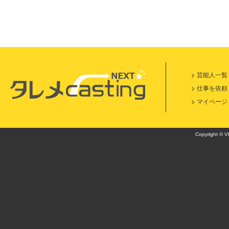
芸能人一覧
仕事を依頼
マイページ
Copyright © VI