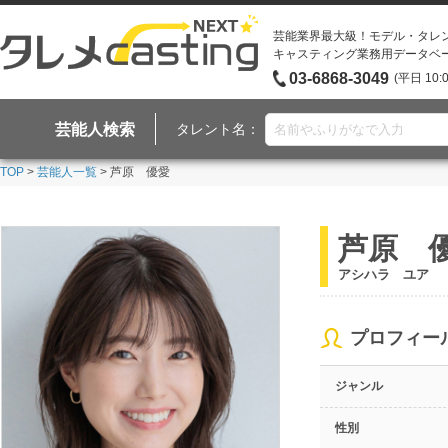
芸能業界最大級！モデル・タレ
キャスティング業務用データベ
03-6868-3049
(平日 10:
芸能人検索
タレント名：
TOP
>
芸能人一覧
> 芦原 優愛
芦原 
アシハラ ユア
プロフィー
ジャンル
性別