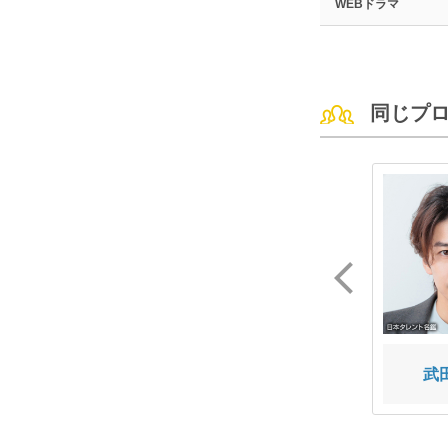
WEBドラマ
同じプ
城戸 嗣守
岡部 浬功
武