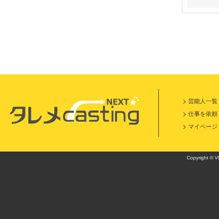
芸能人一覧
仕事を依頼
マイページ
Copyright © VI