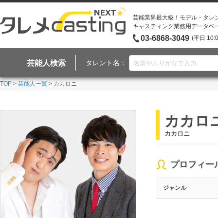
芸能業界最大級！モデル・タレ
キャスティング業務用データベ
03-6868-3049
(平日 10:
芸能人検索
タレント名：
TOP
>
芸能人一覧
> カカロニ
カカロ
カカロニ
プロフィー
ジャンル