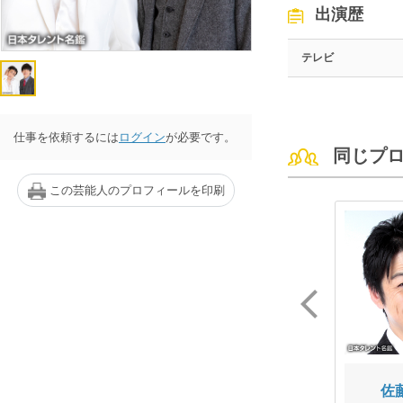
出演歴
テレビ
仕事を依頼するには
ログイン
が必要です。
同じプ
この芸能人のプロフィールを印刷
あぁ〜しらき
東京ホテイソン
佐