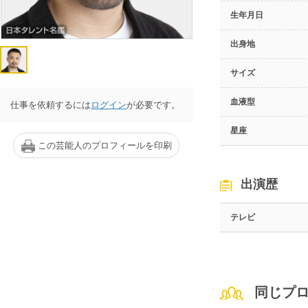
生年月日
出身地
サイズ
血液型
仕事を依頼するには
ログイン
が必要です。
星座
この芸能人のプロフィールを印刷
出演歴
テレビ
同じプ