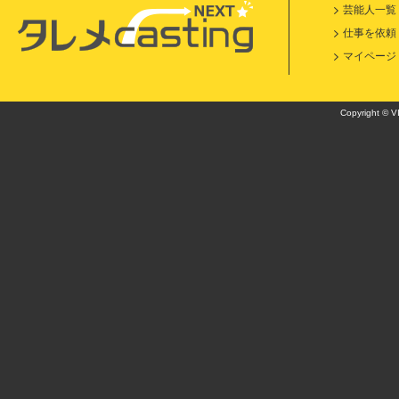
芸能人一覧
仕事を依頼
マイページ
Copyright © VI