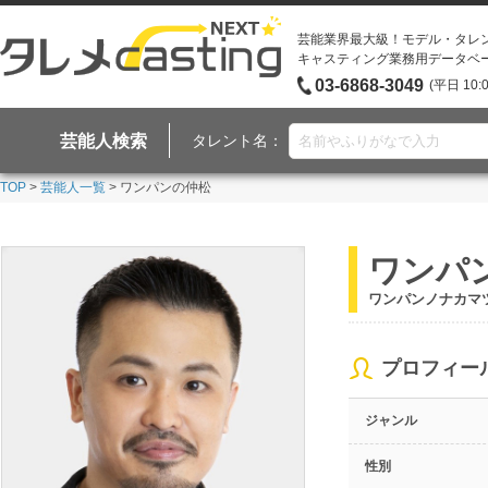
芸能業界最大級！モデル・タレ
キャスティング業務用データベ
03-6868-3049
(平日 10:
芸能人検索
タレント名：
TOP
>
芸能人一覧
> ワンパンの仲松
ワンパ
ワンパンノナカマ
プロフィー
ジャンル
性別