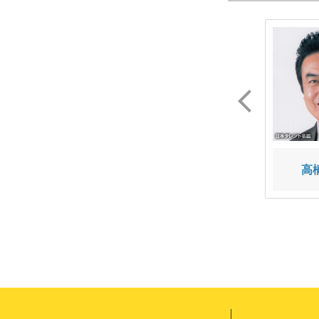
竹内 まなぶ
惹女香花
高