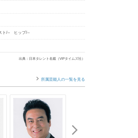
ト/-- ヒップ/--
出典：日本タレント名鑑（VIPタイムズ社）
所属芸能人の一覧を見る