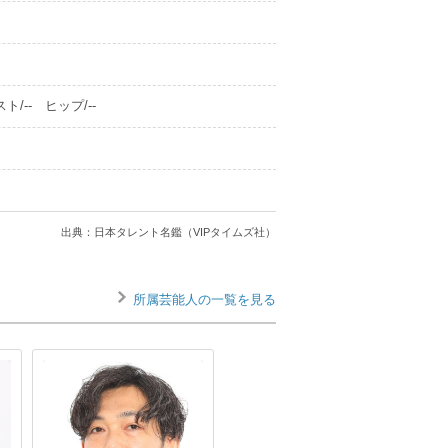
ト/-- ヒップ/--
出典：日本タレント名鑑（VIPタイムズ社）
所属芸能人の一覧を見る