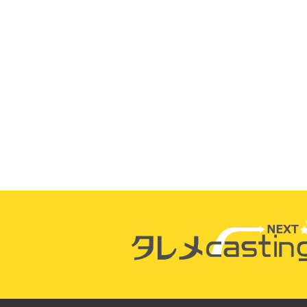
坂本NO.1
王坂
エクソシス