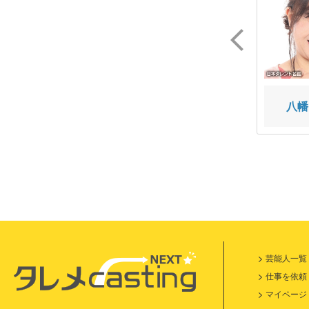
片倉ブリザード
田中上野
八幡
芸能人一覧
仕事を依頼
マイページ