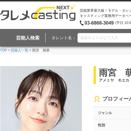
芸能業界最大級！モデル・タレ
キャスティング業務用データベ
03-6868-3049
(平日 10:
芸能人検索
タレント名：
TOP
>
芸能人一覧
> 雨宮 萌果
雨宮 
アメミヤ モエカ
プロフィー
ジャンル
性別