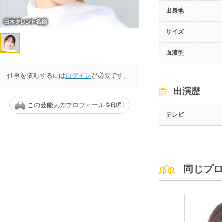
出身地
サイズ
血液型
仕事を依頼するには
ログイン
が必要です。
出演歴
この芸能人のプロフィールを印刷
テレビ
同じプ