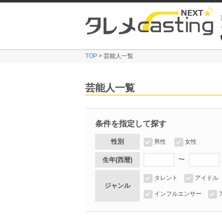
TOP
> 芸能人一覧
芸能人一覧
条件を指定して探す
性別
男性
女性
〜
生年(西暦)
タレント
アイドル
ジャンル
インフルエンサー