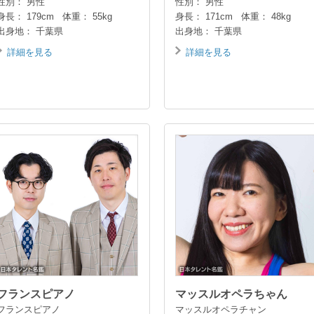
性別： 男性
性別： 男性
身長： 179cm 体重： 55kg
身長： 171cm 体重： 48kg
出身地： 千葉県
出身地： 千葉県
詳細を見る
詳細を見る
フランスピアノ
マッスルオペラちゃん
フランスピアノ
マッスルオペラチャン