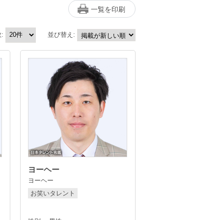
一覧を印刷
:
並び替え:
ヨーヘー
ヨーヘー
お笑いタレント