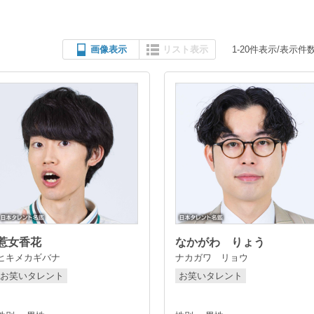
画像表示
リスト表示
1-20件表示/表示件数
惹女香花
なかがわ りょう
ヒキメカギバナ
ナカガワ リョウ
お笑いタレント
お笑いタレント