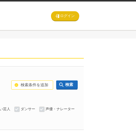
ログイン
検索
検索条件を追加
い芸人
ダンサー
声優・ナレーター