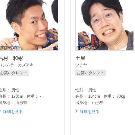
吉村 和彬
土屋
ヨシムラ カズアキ
ツチヤ
お笑いタレント
お笑いタレント
性別： 男性
性別： 男性
身長： 178cm 体重： -
身長： 184cm 体重： 70kg
出身地： 山形県
出身地： 山形県
詳細を見る
詳細を見る