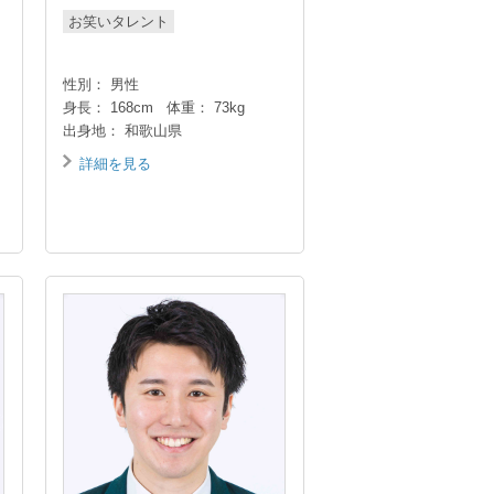
お笑いタレント
性別： 男性
身長： 168cm 体重： 73kg
出身地： 和歌山県
詳細を見る