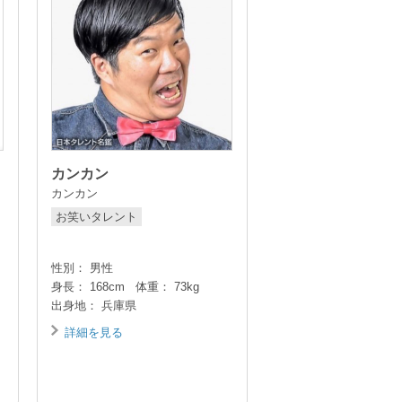
カンカン
カンカン
お笑いタレント
性別： 男性
身長： 168cm 体重： 73kg
出身地： 兵庫県
詳細を見る