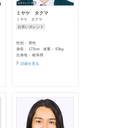
ミヤケ タクマ
ミヤケ タクマ
お笑いタレント
性別： 男性
身長： 173cm 体重： 63kg
出身地： 岐阜県
詳細を見る