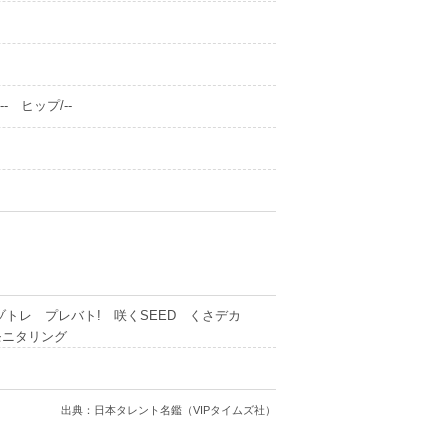
- ヒップ/--
ナゾトレ プレバト! 咲くSEED くさデカ
モニタリング
出典：日本タレント名鑑（VIPタイムズ社）