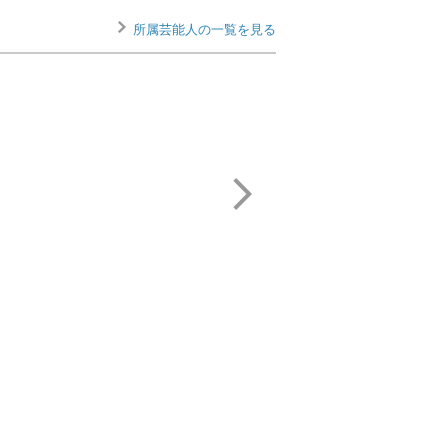
所属芸能人の一覧を見る
深津 絵里
サンプラザ中野くん