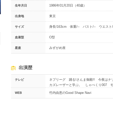
1986年01月20日（40歳）
生年月日
東京
出身地
身長/163cm 体重/-- バスト/-- ウエスト/-
サイズ
O型
血液型
みずがめ座
星座
出演歴
ネプリーグ 踊る!さんま御殿!! 今夜は
テレビ
カズレーザーと学ぶ。 しゃべくり007 
竹内由恵のGood Shape Navi
WEB