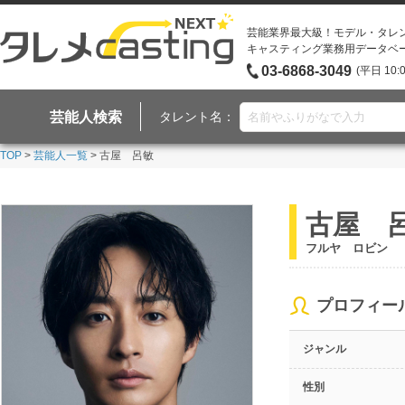
芸能業界最大級！モデル・タレ
キャスティング業務用データベ
03-6868-3049
(平日 10:
芸能人検索
タレント名：
TOP
>
芸能人一覧
> 古屋 呂敏
古屋 
フルヤ ロビン
プロフィー
ジャンル
性別