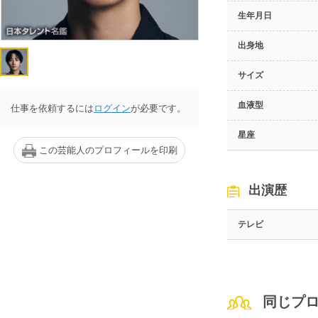
生年月日
出身地
サイズ
血液型
仕事を依頼するには
ログイン
が必要です。
星座
この芸能人のプロフィールを印刷
出演歴
テレビ
同じプ