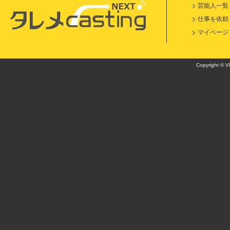
芸能人一覧
仕事を依頼
マイページ
Copyright © VI