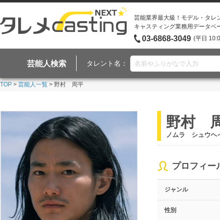
芸能業界最大級！モデル・タレ
キャスティング業務用データベ
03-6868-3049
(平日 10:
芸能人検索
タレント名：
TOP
>
芸能人一覧
> 野村 周平
野村 
ノムラ シュウヘ
プロフィー
ジャンル
性別