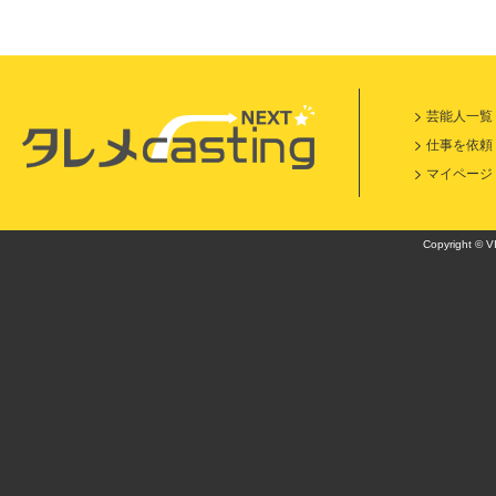
芸能人一覧
仕事を依頼
マイページ
Copyright © VI