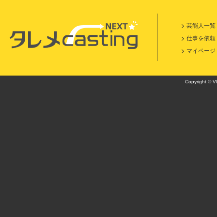
芸能人一覧
仕事を依頼
マイページ
Copyright © VI