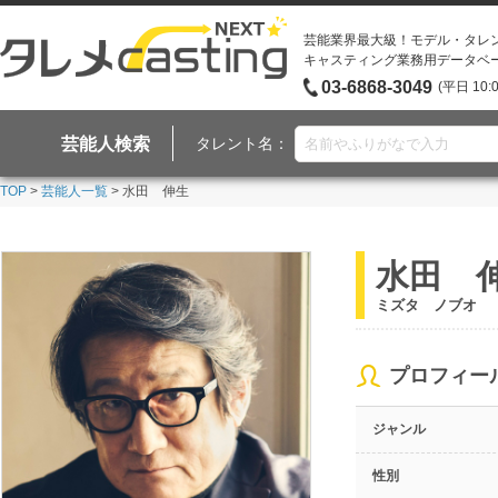
芸能業界最大級！モデル・タレ
キャスティング業務用データベ
03-6868-3049
(平日 10:
芸能人検索
タレント名：
TOP
>
芸能人一覧
> 水田 伸生
水田 
ミズタ ノブオ
プロフィー
ジャンル
性別