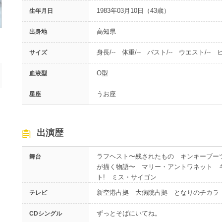
1983年03月10日（43歳）
生年月日
高知県
出身地
身長/-- 体重/-- バスト/-- ウエスト/-- ヒ
サイズ
O型
血液型
うお座
星座
出演歴
ラフヘスト〜残されたもの キンキーブーツ 
舞台
が描く物語〜 マリー・アントワネット キン
ト! ミス・サイゴン
新空港占拠 大病院占拠 となりのチカラ
テレビ
ずっとそばにいてね。
CDシングル