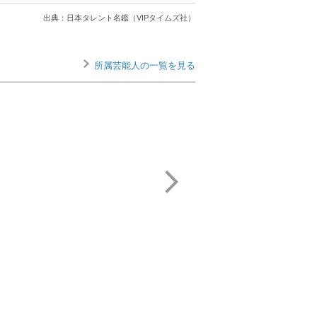
出典：日本タレント名鑑（VIPタイムズ社）
所属芸能人の一覧を見る
Perfume
Skoop On
Somebody