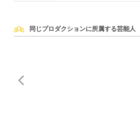
同じプロダクションに所属する芸能人
柚希 礼音
音尾 琢真