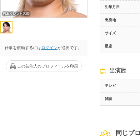
生年月日
出身地
サイズ
星座
仕事を依頼するには
ログイン
が必要です。
この芸能人のプロフィールを印刷
出演歴
テレビ
雑誌
同じプ