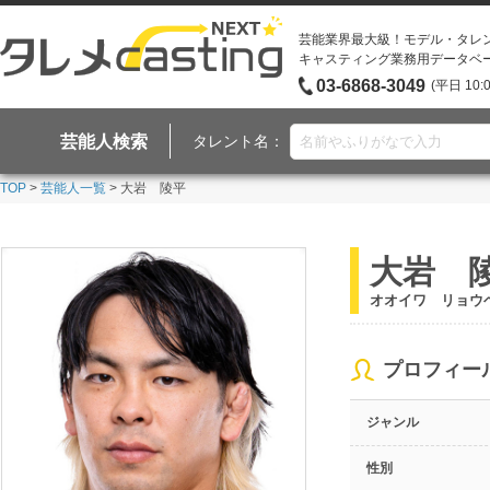
芸能業界最大級！モデル・タレ
キャスティング業務用データベ
03-6868-3049
(平日 10:
芸能人検索
タレント名：
TOP
>
芸能人一覧
> 大岩 陵平
大岩 
オオイワ リョウ
プロフィー
ジャンル
性別