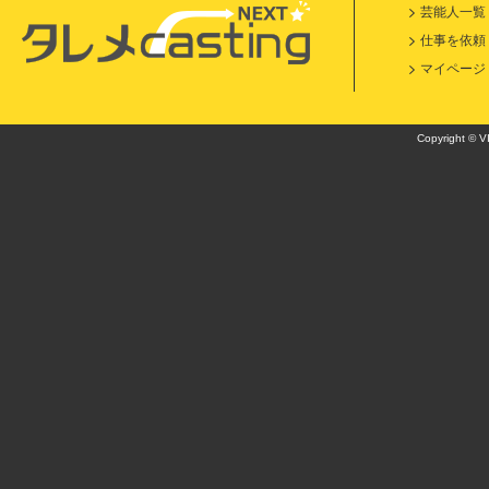
芸能人一覧
仕事を依頼
マイページ
Copyright © VI