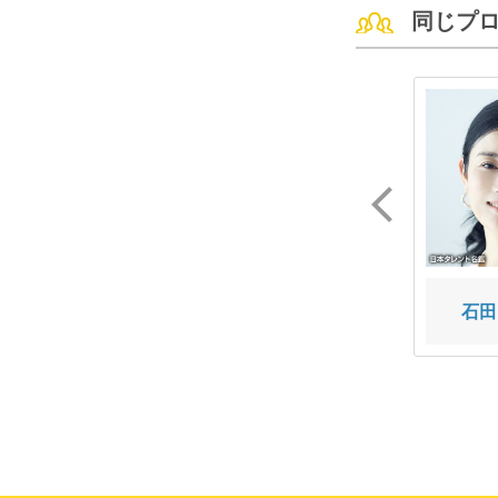
同じプ
波音 ステファニー
友紀
石田