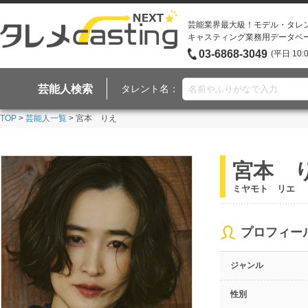
芸能業界最大級！モデル・タレ
キャスティング業務用データベ
03-6868-3049
(平日 10:
芸能人検索
タレント名：
TOP
>
芸能人一覧
> 宮本 りえ
宮本 
ミヤモト リエ
プロフィー
ジャンル
性別