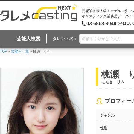
芸能業界最大級！モデル・タレ
キャスティング業務用データベ
03-6868-3049
(平日 10:
芸能人検索
タレント名：
TOP
>
芸能人一覧
> 桃瀬 りむ
桃瀬 
モモセ リム
プロフィー
ジャンル
性別