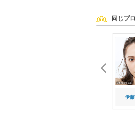
同じプ
田中 偉登
石川 恋
伊藤