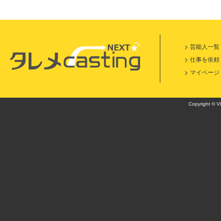
芸能人一覧
仕事を依頼
マイページ
Copyright © VI