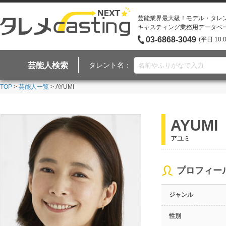
芸能業界最大級！モデル・タレ
キャスティング業務用データベ
03-6868-3049
(平日 10:
芸能人検索
タレント名：
TOP
>
芸能人一覧
> AYUMI
AYUMI
アユミ
プロフィー
ジャンル
性別