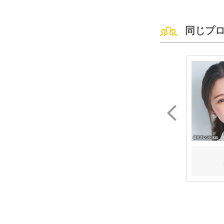
同じプ
菊池 亜希子
祷 キララ