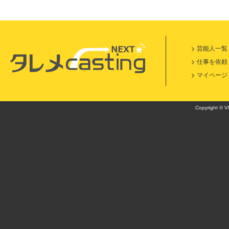
芸能人一覧
仕事を依頼
マイページ
Copyright © VI