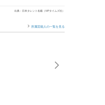
出典：日本タレント名鑑（VIPタイムズ社）
所属芸能人の一覧を見る
宮本 りえ
美優