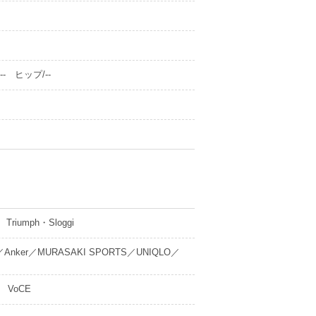
- ヒップ/--
umph・Sloggi
／Anker／MURASAKI SPORTS／UNIQLO／
 VoCE