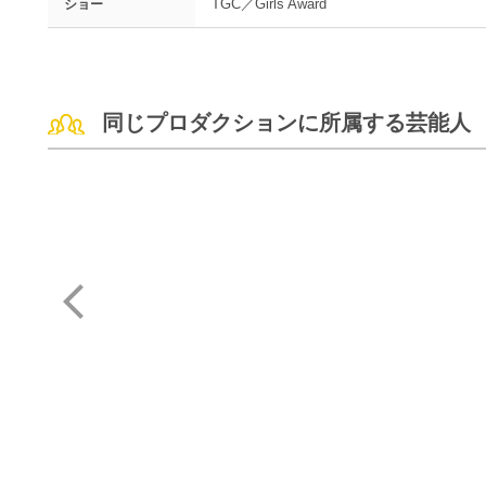
TGC／Girls Award
ショー
同じプロダクションに所属する芸能人
松田 珠希
はな