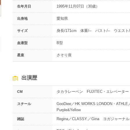
1995年11月07日（30歳）
生年月日
愛知県
出身地
身長/171cm 体重/-- バスト/-- ウエスト/-
サイズ
B型
血液型
さそり座
星座
出演歴
タカラレーベン FUJITEC・エレベーター Tri
CM
GooDiee／HK WORKS LONDON・ATHLE
スチール
Purple&Yellow
Regina／CLASSY.／Gina ヨガジャーナル
雑誌