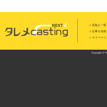
芸能人一覧
仕事を依頼
マイページ
Copyright © VI