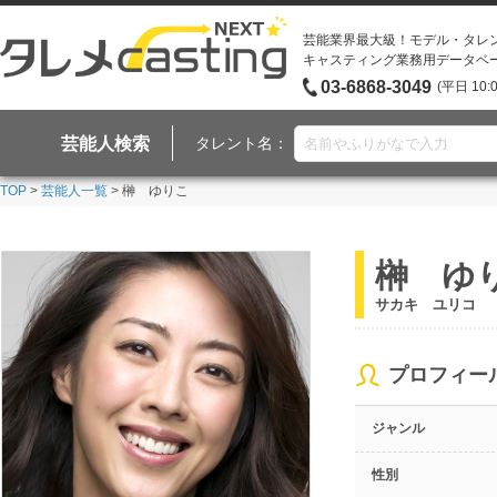
芸能業界最大級！モデル・タレ
キャスティング業務用データベ
03-6868-3049
(平日 10:
芸能人検索
タレント名：
TOP
>
芸能人一覧
> 榊 ゆりこ
榊 ゆ
サカキ ユリコ
プロフィー
ジャンル
性別