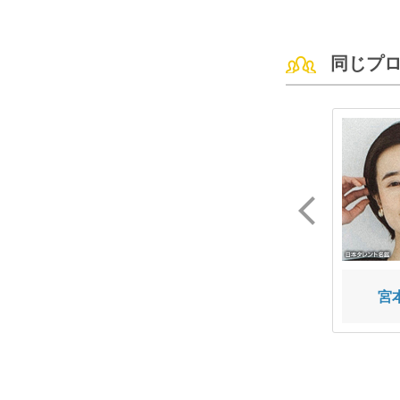
同じプ
橋本 モニカ
守屋 茜
宮