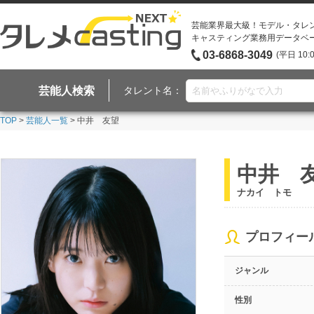
芸能業界最大級！モデル・タレ
キャスティング業務用データベ
03-6868-3049
(平日 10:
芸能人検索
タレント名：
TOP
>
芸能人一覧
> 中井 友望
中井 
ナカイ トモ
プロフィー
ジャンル
性別