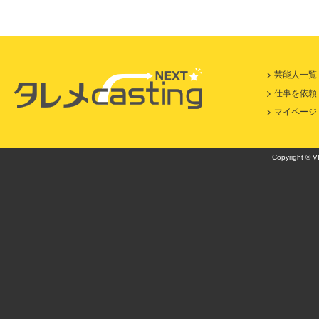
芸能人一覧
仕事を依頼
マイページ
Copyright © VI