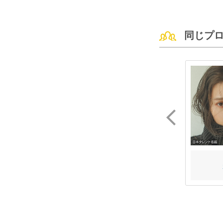
同じプ
中井 友望
斉藤 千穂