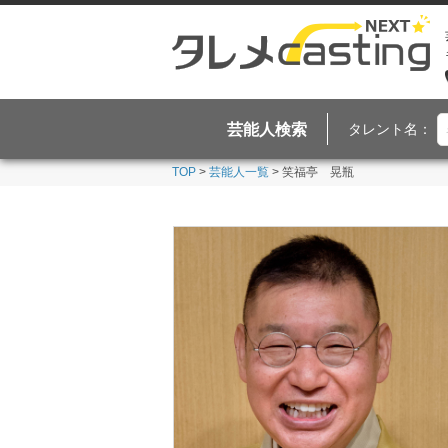
芸能人検索
タレント名：
TOP
>
芸能人一覧
> 笑福亭 晃瓶