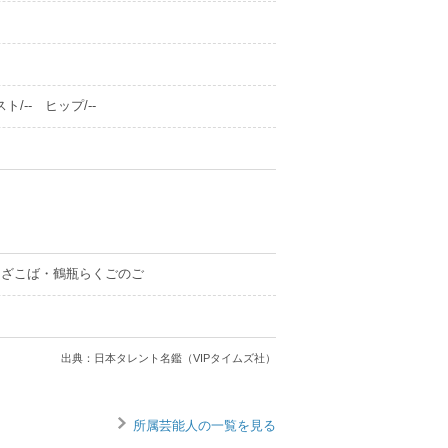
ト/-- ヒップ/--
 ざこば・鶴瓶らくごのご
出典：日本タレント名鑑（VIPタイムズ社）
所属芸能人の一覧を見る