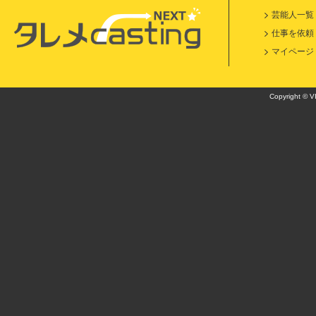
芸能人一覧
仕事を依頼
マイページ
Copyright © VI