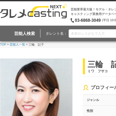
芸能業界最大級！モデル・タレ
キャスティング業務用データベ
03-6868-3049
(平日 10:
芸能人検索
タレント名：
TOP
>
芸能人一覧
> 三輪 記子
三輪 
ミワ フサコ
プロフィー
ジャンル
性別