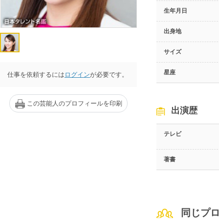
生年月日
出身地
サイズ
星座
仕事を依頼するには
ログイン
が必要です。
この芸能人のプロフィールを印刷
出演歴
テレビ
著書
同じプ