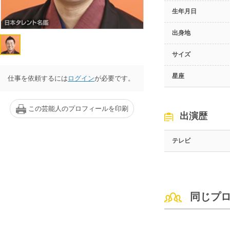
生年月日
出身地
サイズ
星座
仕事を依頼するには
ログイン
が必要です。
この芸能人のプロフィールを印刷
出演歴
テレビ
同じプ