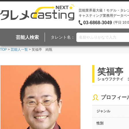
芸能業界最大級！モデル・タレ
キャスティング業務用データベ
03-6868-3049
(平日 10:
芸能人検索
タレント名：
TOP
>
芸能人一覧
> 笑福亭 純瓶
笑福亭
ショウフクテイ 
プロフィー
ジャンル
性別