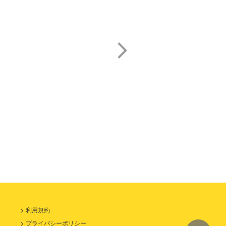
笑福亭 銀瓶
アメリカザリガニ
利用規約
プライバシーポリシー