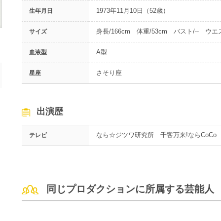
1973年11月10日（52歳）
生年月日
身長/166cm 体重/53cm バスト/-- ウエス
サイズ
A型
血液型
さそり座
星座
出演歴
なら☆ジツワ研究所 千客万来!ならCoCo
テレビ
同じプロダクションに所属する芸能人