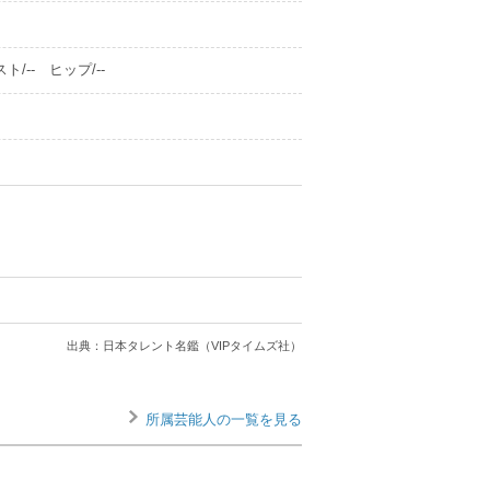
ト/-- ヒップ/--
出典：日本タレント名鑑（VIPタイムズ社）
所属芸能人の一覧を見る