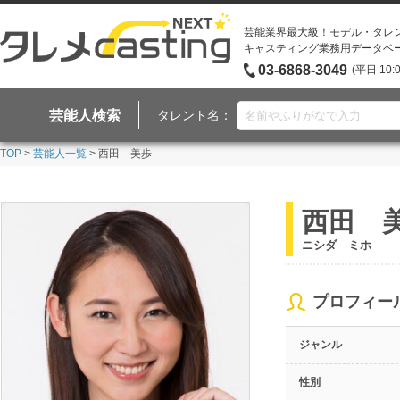
芸能業界最大級！モデル・タレ
キャスティング業務用データベ
03-6868-3049
(平日 10:
芸能人検索
タレント名：
TOP
>
芸能人一覧
> 西田 美歩
西田 
ニシダ ミホ
プロフィー
ジャンル
性別