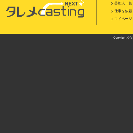
芸能人一覧
仕事を依頼
マイページ
Copyright © VI