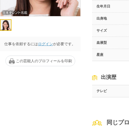
生年月日
出身地
サイズ
血液型
仕事を依頼するには
ログイン
が必要です。
星座
この芸能人のプロフィールを印刷
出演歴
テレビ
同じプ