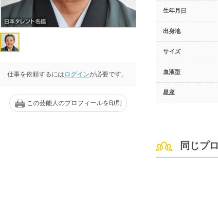
生年月日
出身地
サイズ
血液型
仕事を依頼するには
ログイン
が必要です。
星座
この芸能人のプロフィールを印刷
同じプ