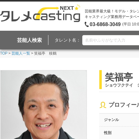
芸能業界最大級！モデル・タレ
キャスティング業務用データベ
03-6868-3049
(平日 10:
芸能人検索
タレント名：
TOP
>
芸能人一覧
> 笑福亭 枝鶴
笑福亭
ショウフクテイ 
プロフィー
ジャンル
性別