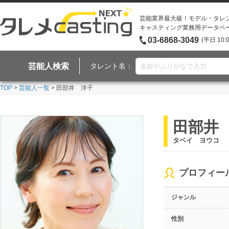
芸能業界最大級！モデル・タレ
キャスティング業務用データベ
03-6868-3049
(平日 10:
芸能人検索
タレント名：
TOP
>
芸能人一覧
> 田部井 洋子
田部井
タベイ ヨウコ
プロフィー
ジャンル
性別