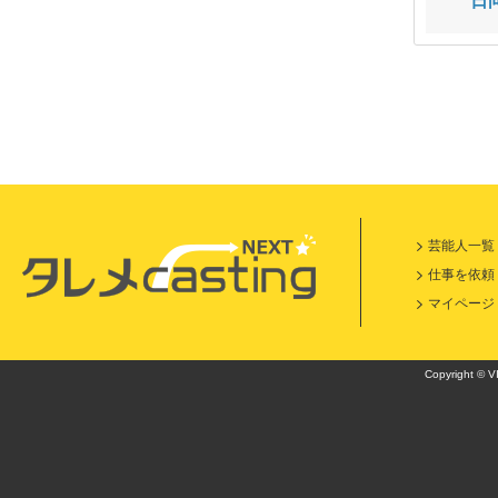
瑞穂
佐藤 あみ
日
芸能人一覧
仕事を依頼
マイページ
Copyright © VI