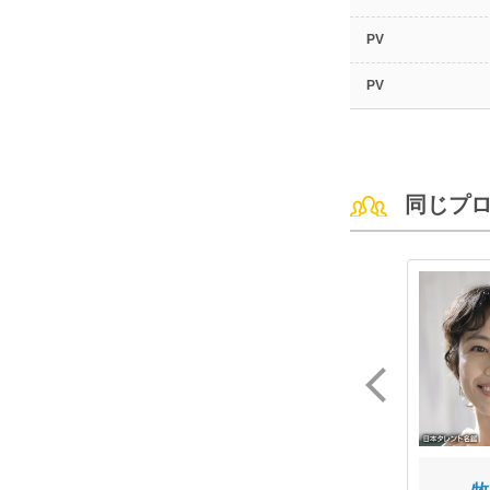
PV
PV
同じプ