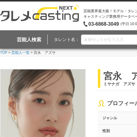
芸能業界最大級！モデル・タレ
キャスティング業務用データベ
03-6868-3049
(平日 10:
芸能人検索
タレント名：
TOP
>
芸能人一覧
> 宮永 アズサ
宮永 
ミヤナガ アズサ
プロフィー
ジャンル
性別