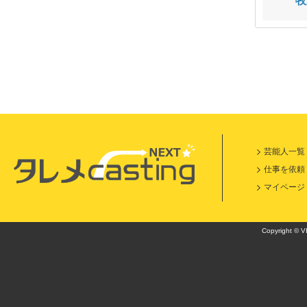
吉田 芽吹
あべ まみ
牧
芸能人一覧
仕事を依頼
マイページ
Copyright © VI