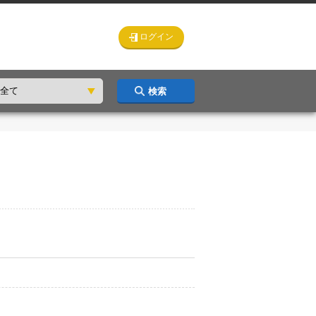
ログイン
検索