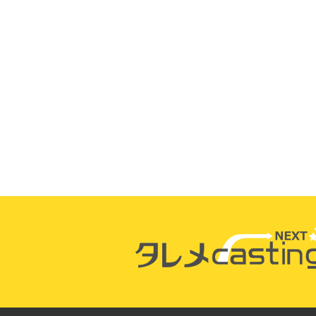
島崎 ミサキ
野村 真由美
下島 