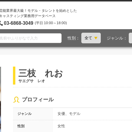
芸能業界最大級！モデル・タレントを始めとした
キャスティング業務用データベース
03-6868-3049
(平日 10:00～18:00)
性別：
ジャンル：
三枝 れお
サエグサ レオ
プロフィール
女優、モデル
ジャンル
女性
性別