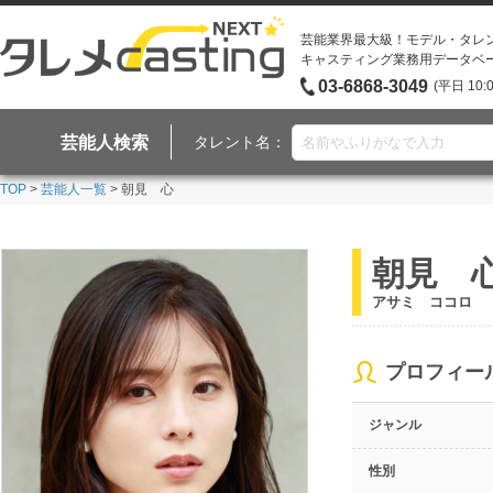
芸能業界最大級！モデル・タレ
キャスティング業務用データベ
03-6868-3049
(平日 10:
芸能人検索
タレント名：
TOP
>
芸能人一覧
> 朝見 心
朝見 
アサミ ココロ
プロフィー
ジャンル
性別