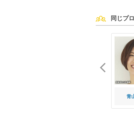
同じプ
Yue
神子 佳子
青