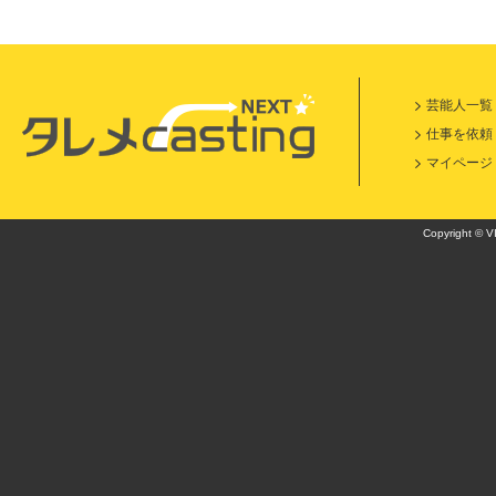
芸能人一覧
仕事を依頼
マイページ
Copyright © VI