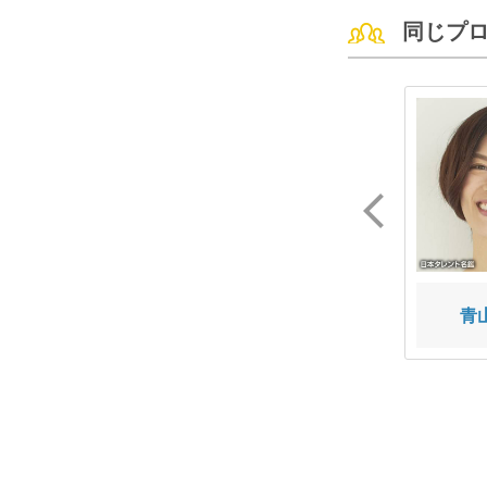
同じプ
大野 未空
宮永 アズサ
青