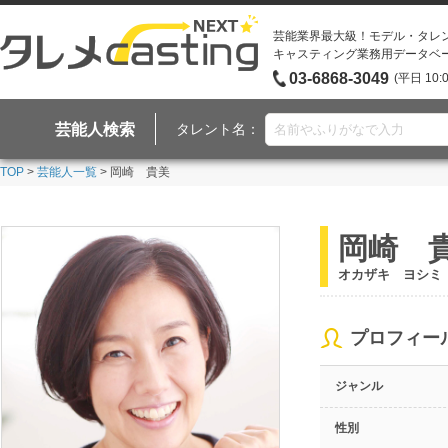
芸能業界最大級！モデル・タレ
キャスティング業務用データベ
03-6868-3049
(平日 10:
芸能人検索
タレント名：
TOP
>
芸能人一覧
> 岡崎 貴美
岡崎 
オカザキ ヨシミ
プロフィー
ジャンル
性別