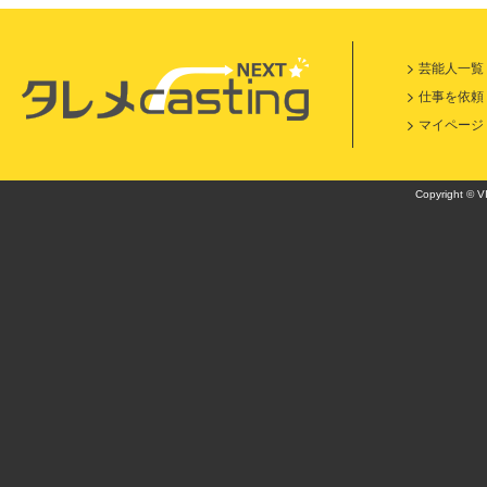
芸能人一覧
仕事を依頼
マイページ
Copyright © VI