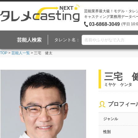
芸能業界最大級！モデル・タレ
キャスティング業務用データベ
03-6868-3049
(平日 10:
芸能人検索
タレント名：
TOP
>
芸能人一覧
> 三宅 健太
三宅 
ミヤケ ケンタ
プロフィー
ジャンル
性別