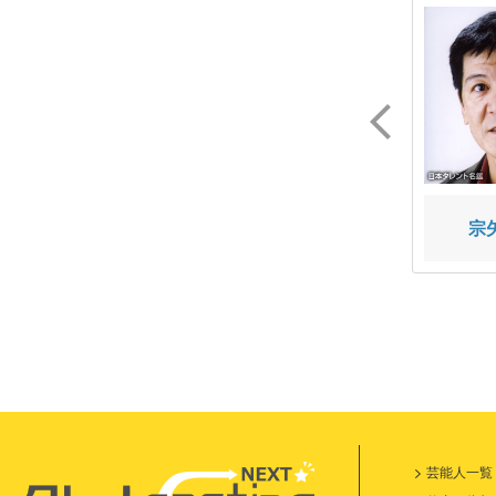
若井 友希
高橋 李依
宗
芸能人一覧