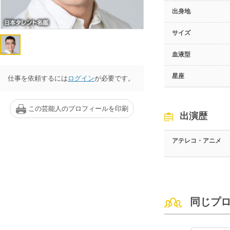
出身地
サイズ
血液型
星座
仕事を依頼するには
ログイン
が必要です。
この芸能人のプロフィールを印刷
出演歴
アテレコ・アニメ
同じプ