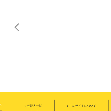
豊口 めぐみ
土田 大
芸能人一覧
このサイトについて