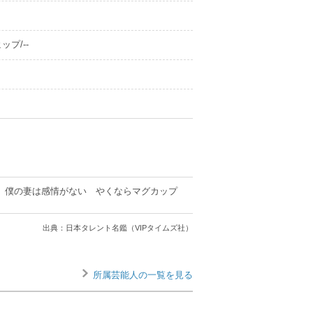
ップ/--
 僕の妻は感情がない やくならマグカップ
出典：日本タレント名鑑（VIPタイムズ社）
所属芸能人の一覧を見る