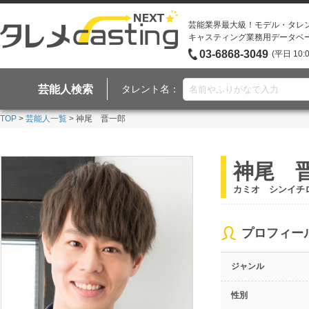
芸能業界最大級！モデル・タレ
キャスティング業務用データベ
03-6868-3049
(平日 10:
芸能人検索
タレント名：
TOP
>
芸能人一覧
> 神尾 晋一郎
神尾 
カミオ シンイチ
プロフィー
ジャンル
性別