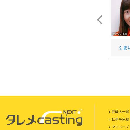
武内 駿輔
田所 陽向
くま
芸能人一覧
仕事を依頼
マイページ