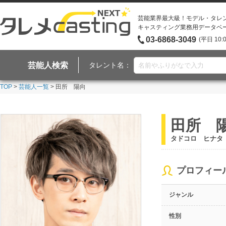
芸能業界最大級！モデル・タレ
キャスティング業務用データベ
03-6868-3049
(平日 10:
芸能人検索
タレント名：
TOP
>
芸能人一覧
> 田所 陽向
田所 
タドコロ ヒナタ
プロフィー
ジャンル
性別