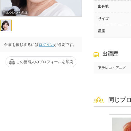
出身地
サイズ
星座
仕事を依頼するには
ログイン
が必要です。
出演歴
この芸能人のプロフィールを印刷
アテレコ・アニメ
同じプ