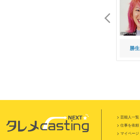
茜屋 日海夏
山下 七海
勝生
芸能人一覧
仕事を依頼
マイページ