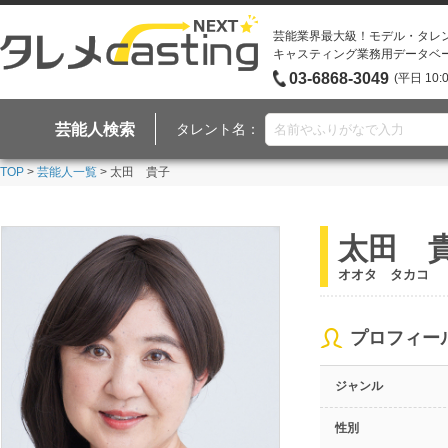
芸能業界最大級！モデル・タレ
キャスティング業務用データベ
03-6868-3049
(平日 10:
芸能人検索
タレント名：
TOP
>
芸能人一覧
> 太田 貴子
太田 
オオタ タカコ
プロフィー
ジャンル
性別