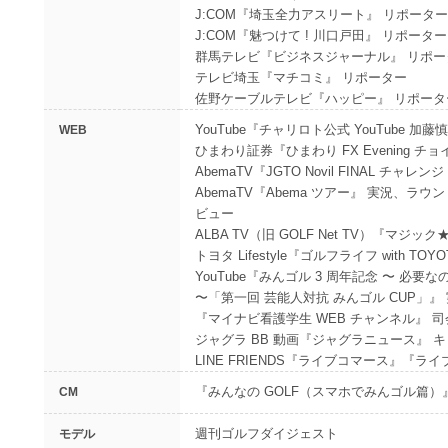
J:COM『埼玉全力アスリート』 リポーター
J:COM『魅つけて ! 川口戸田』 リポーター
群馬テレビ『ビジネスジャーナル』 リポー
テレビ埼玉『マチコミ』 リポーター
佐野ケーブルテレビ『ハッピー』 リポータ
YouTube『チャリロト公式 YouTube 
WEB
ひまわり証券『ひまわり FX Evening チ
AbemaTV『JGTO Novil FINAL チャ
AbemaTV『Abema ツアー』 実況、
ビュー
ALBA TV（旧 GOLF Net TV）『マジ
トヨタ Lifestyle『ゴルフライフ with TOY
YouTube『みんゴル 3 周年記念 〜 必要な
〜「第一回 芸能人対抗 みんゴル CUP」』
『マイナビ看護学生 WEB チャンネル』 司
ジャグラ BB 動画『ジャグラニュース』 
LINE FRIENDS『ライブコマース』『ライ
『みんなの GOLF（スマホでみんゴル篇）
CM
週刊ゴルフダイジェスト
モデル