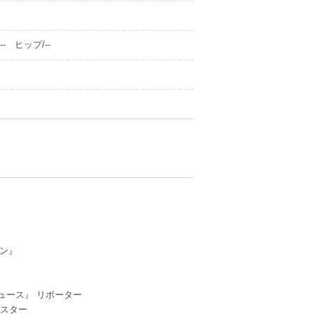
- ヒップ/--
』
プン』
ュース』 リポーター
ャスター