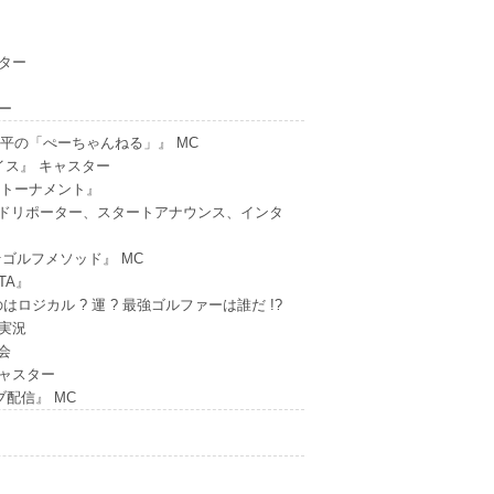
ター
ー
加藤慎平の「ぺーちゃんねる」』 MC
ョイス』 キャスター
レンジ トーナメント』
ラウンドリポーター、スタートアナウンス、インタ
ック★ゴルフメソッド』 MC
OTA』
のはロジカル ? 運 ? 最強ゴルファーは誰だ !?
 実況
会
キャスター
ブ配信』 MC
』