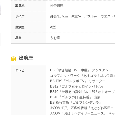
神奈川県
出身地
身長/157cm 体重/-- バスト/-- ウエスト/-
サイズ
A型
血液型
うお座
星座
出演歴
CS『平塚競輪 LIVE 中継』 アシスタント
テレビ
ゴルフネットワーク『あすゴル ! ゴルフ部
BS-TBS『ゴルラボ.TV』 リポーター
BS12『ゴルフ女子ヒロインバトル』
BS10『蛍原徹の真剣ゴルフ部 ! ホトオー
BS10『ゴルフの日 生特番』 出演
BS 松竹東急『ゴルフシンデレラ』
J:COM江戸川区広報番組『えどがわ区民ニ
J:COM『おはようデイリーニュース』 キ