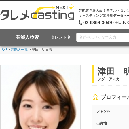
芸能業界最大級！モデル・タレ
キャスティング業務用データベ
03-6868-3049
(平日 10:
芸能人検索
タレント名：
TOP
>
芸能人一覧
> 津田 明日香
津田 
ツダ アスカ
プロフィー
ジャンル
出身地