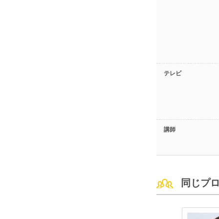
テレビ
講師
同じプ