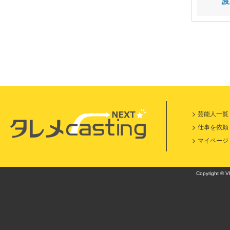
木村 雅子
本山 友理
渡
芸能人一覧
仕事を依頼
マイページ
Copyright © VI