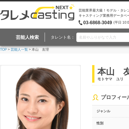
芸能業界最大級！モデル・タレ
キャスティング業務用データベ
03-6868-3049
(平日 10:
芸能人検索
タレント名：
TOP
>
芸能人一覧
> 本山 友理
本山 
モトヤマ ユリ
プロフィー
ジャンル
性別