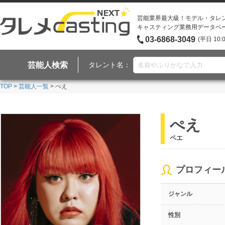
芸能業界最大級！モデル・タレ
キャスティング業務用データベ
03-6868-3049
(平日 10:
芸能人検索
タレント名：
TOP
>
芸能人一覧
> ぺえ
ぺえ
ペエ
プロフィー
ジャンル
性別