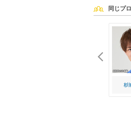
同じプ
やみちゃん
Ma'Scar'Piece
杉