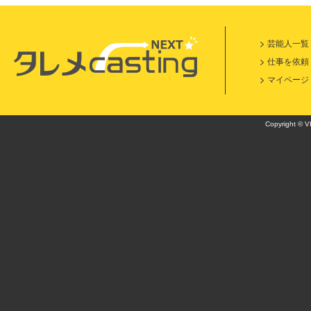
芸能人一覧
仕事を依頼
マイページ
Copyright © VI