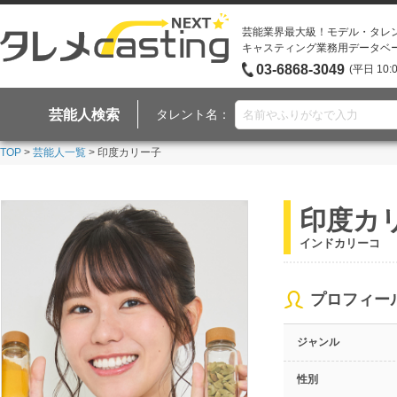
芸能業界最大級！モデル・タレ
キャスティング業務用データベ
03-6868-3049
(平日 10:
芸能人検索
タレント名：
TOP
>
芸能人一覧
> 印度カリー子
印度カ
インドカリーコ
プロフィー
ジャンル
性別