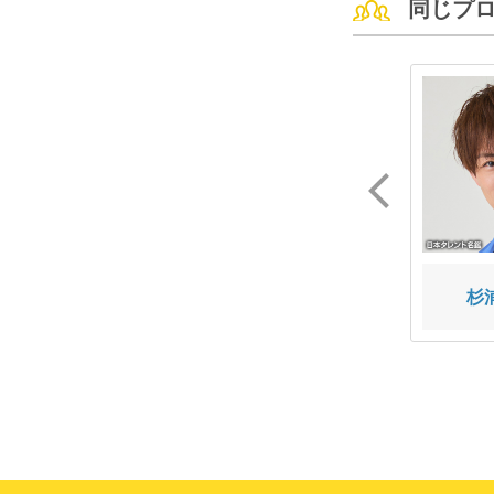
同じプ
須田 亜香里
鈴木 奈々
杉