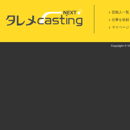
芸能人一覧
仕事を依頼
マイページ
Copyright © VI